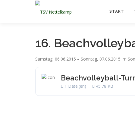
Zum
Inhalt
START
springen
16. Beachvolleyba
Samstag, 06.06.2015 – Sonntag, 07.06.2015 im S
Beachvolleyball-Turn
1 Datei(en)
45.78 KB