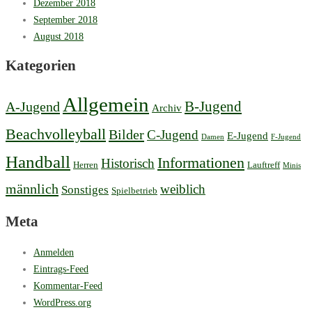
Dezember 2018
September 2018
August 2018
Kategorien
Allgemein
B-Jugend
A-Jugend
Archiv
Beachvolleyball
Bilder
C-Jugend
E-Jugend
Damen
F-Jugend
Handball
Informationen
Historisch
Herren
Lauftreff
Minis
männlich
weiblich
Sonstiges
Spielbetrieb
Meta
Anmelden
Eintrags-Feed
Kommentar-Feed
WordPress.org