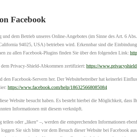
von Facebook
ng und dem Betrieb unseres Online-Angebotes (im Sinne des Art. 6 Abs
California 94025, USA) betrieben wird. Erkennbar sind die Einbindun
nen zu allen Facebook-Plugins finden Sie über den folgenden Link:
htt
er dem Privacy-Shield-Abkommen zertifiziert:
https://www.privacyshie
d den Facebook-Servern her. Der Websitebetreiber hat keinerlei Einflu
ier:
https://www.facebook.com/help/186325668085084
 diese Website besucht haben. Es besteht hierbei die Möglichkeit, dass 
nnten Informationen mit diesem verknüpft.
 teilen oder „liken“ –, werden die entsprechenden Informationen ebenfa
loggen Sie sich bitte vor dem Besuch dieser Website bei Facebook aus