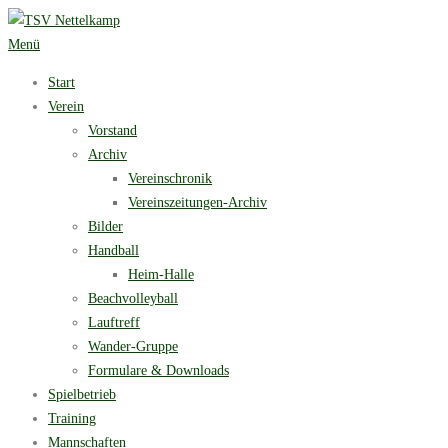
Zum
Inhalt
Menü
springen
Start
Verein
Vorstand
Archiv
Vereinschronik
Vereinszeitungen-Archiv
Bilder
Handball
Heim-Halle
Beachvolleyball
Lauftreff
Wander-Gruppe
Formulare & Downloads
Spielbetrieb
Training
Mannschaften