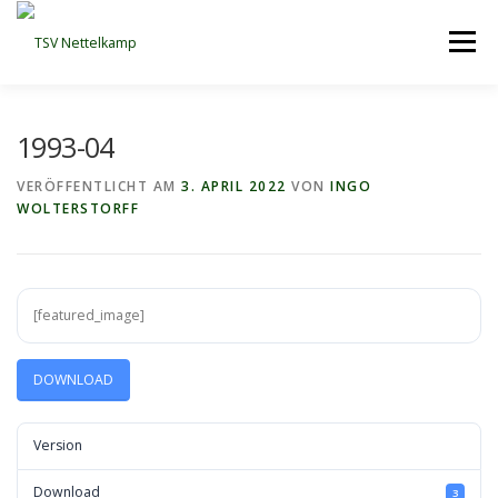
Zum
Inhalt
Menü
springen
START
VEREIN
SPIELBETRIEB
TRAINING
1993-04
VERÖFFENTLICHT AM
3. APRIL 2022
VON
INGO
WOLTERSTORFF
MANNSCHAFTEN
DATENSCHUTZERKLÄRUNG
IMPRESSUM
[featured_image]
DOWNLOAD
Version
Download
3