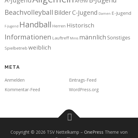
Archiv
Beachvolleyball
Bilder
C-Jugend
E-Jugend
Damen
Handball
Historisch
Herren
F-Jugend
Informationen
männlich
Sonstiges
Lauftreff
Minis
weiblich
Spielbetrieb
META
Anmelden
Eintrags-Feed
Kommentar-Feed
WordPress.org
Copyright © 2026 TSV Nettelkamp
–
OnePress
Theme von