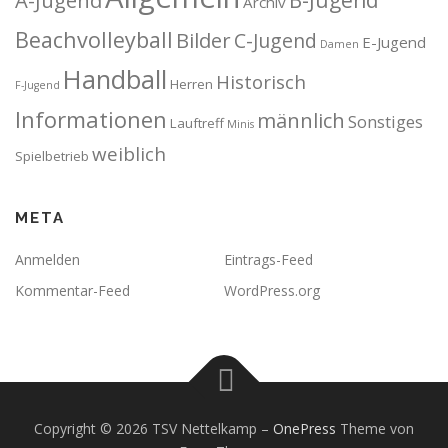
Archiv
Beachvolleyball
Bilder
C-Jugend
E-Jugend
Damen
Handball
Historisch
Herren
F-Jugend
Informationen
männlich
Sonstiges
Lauftreff
Minis
weiblich
Spielbetrieb
META
Anmelden
Eintrags-Feed
Kommentar-Feed
WordPress.org
Copyright © 2026 TSV Nettelkamp
–
OnePress
Theme von