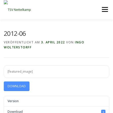
Zum
Inhalt
Menü
springen
START
VEREIN
SPIELBETRIEB
TRAINING
2012-06
VERÖFFENTLICHT AM
3. APRIL 2022
VON
INGO
WOLTERSTORFF
MANNSCHAFTEN
DATENSCHUTZERKLÄRUNG
IMPRESSUM
[featured_image]
DOWNLOAD
Version
Download
5